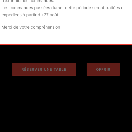
d’expédier les commandes.
Les commandes passées durant cette période seront traitées et
expédiées à partir du 27 août.
Bouchon Lyonnais
Merci de votre compréhension
RÉSERVER UNE TABLE
OFFRIR