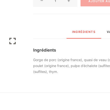
AJOUTER AU
de
Terrine
aux
ris
de
INGRÉDIENTS
V
veau
Ingrédients
Gorge de porc (origine france), quasi de veau (o
poulet (origine france), pulpe d’échalote (sulfites
(sulfites), thym.