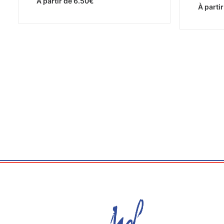
À partir de
6.50
€
À parti