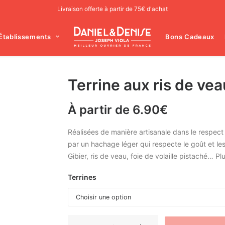
Livraison offerte à partir de 75€ d'achat
Établissements
Bons Cadeaux
Terrine aux ris de vea
À partir de
6.90
€
Réalisées de manière artisanale dans le respect d
par un hachage léger qui respecte le goût et les 
Gibier, ris de veau, foie de volaille pistaché… P
Terrines
quantité