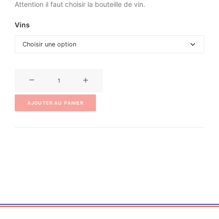
Attention il faut choisir la bouteille de vin.
Vins
quantité
de
Coffret
AJOUTER AU PANIER
Daniel
&
Denise