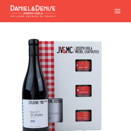
Accueil
L’Esprit Canaille
Établissements
Bons Cadeaux
Boutique en ligne
Contact
Panier